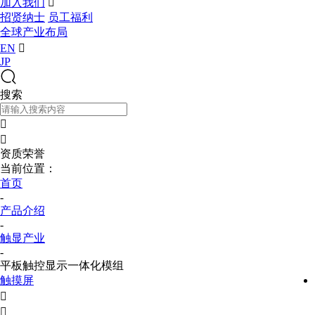
加入我们

招贤纳士
员工福利
全球产业布局
EN

JP
搜索


资质荣誉
当前位置：
首页
-
产品介绍
-
触显产业
-
平板触控显示一体化模组
触摸屏

