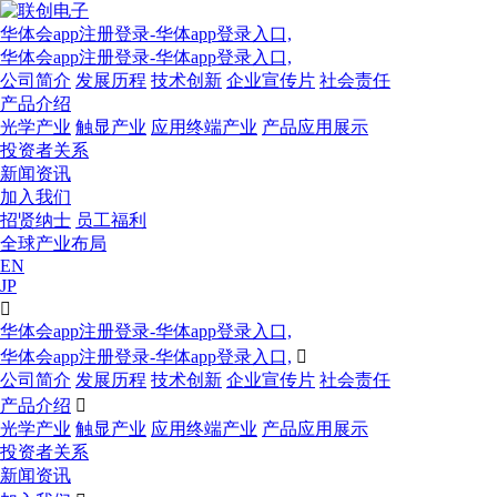
华体会app注册登录-华体app登录入口,
华体会app注册登录-华体app登录入口,
公司简介
发展历程
技术创新
企业宣传片
社会责任
产品介绍
光学产业
触显产业
应用终端产业
产品应用展示
投资者关系
新闻资讯
加入我们
招贤纳士
员工福利
全球产业布局
EN
JP

华体会app注册登录-华体app登录入口,
华体会app注册登录-华体app登录入口,

公司简介
发展历程
技术创新
企业宣传片
社会责任
产品介绍

光学产业
触显产业
应用终端产业
产品应用展示
投资者关系
新闻资讯