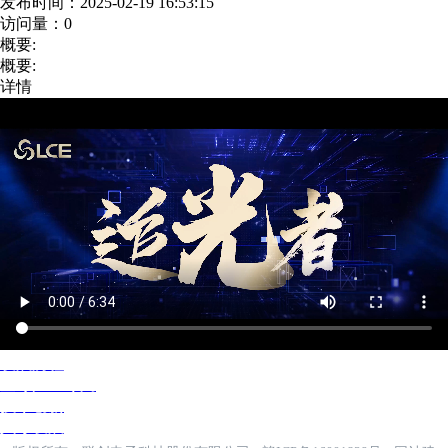
发布时间：
2025-02-19 16:53:15
访问量：
0
概要:
概要:
详情
发展历程
全球产业布局
技术创新
人才发展