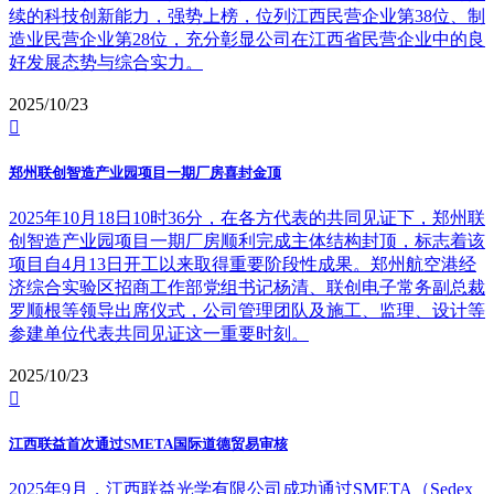
续的科技创新能力，强势上榜，位列江西民营企业第38位、制
造业民营企业第28位，充分彰显公司在江西省民营企业中的良
好发展态势与综合实力。
2025/10/23

郑州联创智造产业园项目一期厂房喜封金顶
2025年10月18日10时36分，在各方代表的共同见证下，郑州联
创智造产业园项目一期厂房顺利完成主体结构封顶，标志着该
项目自4月13日开工以来取得重要阶段性成果。郑州航空港经
济综合实验区招商工作部党组书记杨清、联创电子常务副总裁
罗顺根等领导出席仪式，公司管理团队及施工、监理、设计等
参建单位代表共同见证这一重要时刻。
2025/10/23

江西联益首次通过SMETA国际道德贸易审核
2025年9月，江西联益光学有限公司成功通过SMETA（Sedex