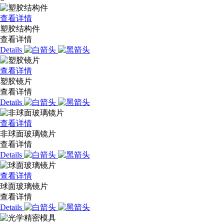
查看详情
塑胶结构件
查看详情
Details
查看详情
塑胶镜片
查看详情
Details
查看详情
非球面玻璃镜片
查看详情
Details
查看详情
球面玻璃镜片
查看详情
Details