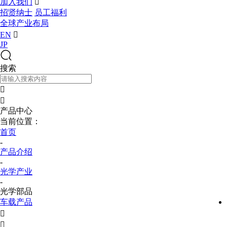
加入我们

招贤纳士
员工福利
全球产业布局
EN

JP
搜索


产品中心
当前位置：
首页
-
产品介绍
-
光学产业
-
光学部品
车载产品

