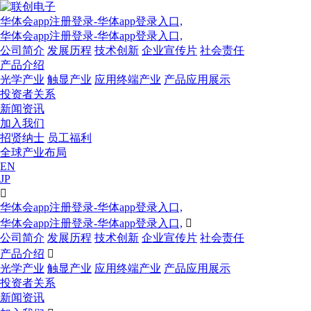
华体会app注册登录-华体app登录入口,
华体会app注册登录-华体app登录入口,
公司简介
发展历程
技术创新
企业宣传片
社会责任
产品介绍
光学产业
触显产业
应用终端产业
产品应用展示
投资者关系
新闻资讯
加入我们
招贤纳士
员工福利
全球产业布局
EN
JP

华体会app注册登录-华体app登录入口,
华体会app注册登录-华体app登录入口,

公司简介
发展历程
技术创新
企业宣传片
社会责任
产品介绍

光学产业
触显产业
应用终端产业
产品应用展示
投资者关系
新闻资讯