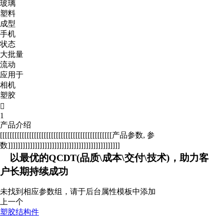
玻璃
塑料
成型
手机
状态
大批量
流动
应用于
相机
塑胶

1
产品介绍
[[[[[[[[[[[[[[[[[[[[[[[[[[[[[[[[[[[[[[[[[[[[[[产品参数, 参
数]]]]]]]]]]]]]]]]]]]]]]]]]]]]]]]]]]]]]]]]]]]]]]
以最优的QCDT(品质\成本\交付\技术)，助力客
户长期持续成功
未找到相应参数组，请于后台属性模板中添加
上一个
塑胶结构件