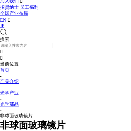
加入我们

招贤纳士
员工福利
全球产业布局
EN

JP
搜索


当前位置：
首页
-
产品介绍
-
光学产业
-
光学部品
-
非球面玻璃镜片
非球面玻璃镜片