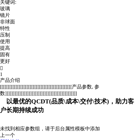
关键词:
玻璃
镜片
非球面
特性
压制
使用
提高
固有
更好

1
产品介绍
[[[[[[[[[[[[[[[[[[[[[[[[[[[[[[[[[[[[[[[[[[[[[[产品参数, 参
数]]]]]]]]]]]]]]]]]]]]]]]]]]]]]]]]]]]]]]]]]]]]]]
以最优的QCDT(品质\成本\交付\技术)，助力客
户长期持续成功
未找到相应参数组，请于后台属性模板中添加
上一个