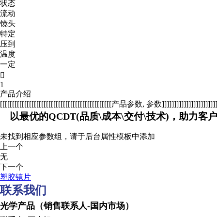
状态
流动
镜头
特定
压到
温度
一定

1
产品介绍
[[[[[[[[[[[[[[[[[[[[[[[[[[[[[[[[[[[[[[[[[[[[[[产品参数, 参数]]]]]]]]]]]]]]]]]]]]]]]]]
以最优的QCDT(品质\成本\交付\技术)，助力客
未找到相应参数组，请于后台属性模板中添加
上一个
无
下一个
塑胶镜片
联系我们
光学产品（销售联系人-国内市场） Optical produc