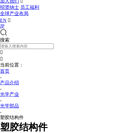
加入我们

招贤纳士
员工福利
全球产业布局
EN

JP
搜索


当前位置：
首页
-
产品介绍
-
光学产业
-
光学部品
-
塑胶结构件
塑胶结构件