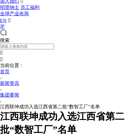
加入我们

招贤纳士
员工福利
全球产业布局
EN

JP
搜索


当前位置：
首页
-
新闻资讯
-
集团要闻
-
江西联坤成功入选江西省第二批“数智工厂”名单
江西联坤成功入选江西省第二
批“数智工厂”名单