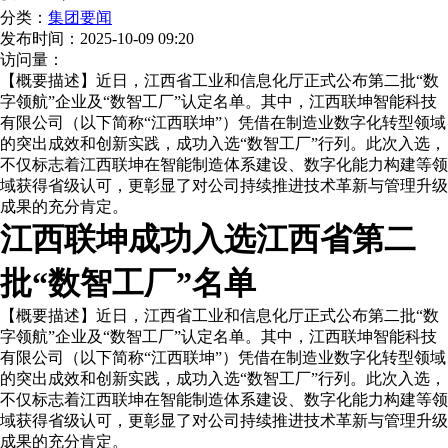
分类：
集团要闻
发布时间：
2025-10-09 09:20
访问量：
【概要描述】
近日，江西省工业和信息化厅正式公布第二批“数
字领航”企业及“数智工厂”认定名单。其中，江西联坤智能科技
有限公司（以下简称“江西联坤”）凭借在制造业数字化转型领域
的突出成效和创新实践，成功入选“数智工厂”行列。此次入选，
不仅标志着江西联坤在智能制造体系建设、数字化能力构建等领
域获得省级认可，更彰显了对公司持续推进技术革新与管理升级
成果的充分肯定。
江西联坤成功入选江西省第二
批“数智工厂”名单
【概要描述】
近日，江西省工业和信息化厅正式公布第二批“数
字领航”企业及“数智工厂”认定名单。其中，江西联坤智能科技
有限公司（以下简称“江西联坤”）凭借在制造业数字化转型领域
的突出成效和创新实践，成功入选“数智工厂”行列。此次入选，
不仅标志着江西联坤在智能制造体系建设、数字化能力构建等领
域获得省级认可，更彰显了对公司持续推进技术革新与管理升级
成果的充分肯定。