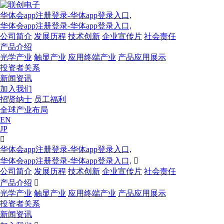
华体会app注册登录-华体app登录入口,
华体会app注册登录-华体app登录入口,
公司简介
发展历程
技术创新
企业宣传片
社会责任
产品介绍
光学产业
触显产业
应用终端产业
产品应用展示
投资者关系
新闻资讯
加入我们
招贤纳士
员工福利
全球产业布局
EN
JP

华体会app注册登录-华体app登录入口,
华体会app注册登录-华体app登录入口,

公司简介
发展历程
技术创新
企业宣传片
社会责任
产品介绍

光学产业
触显产业
应用终端产业
产品应用展示
投资者关系
新闻资讯