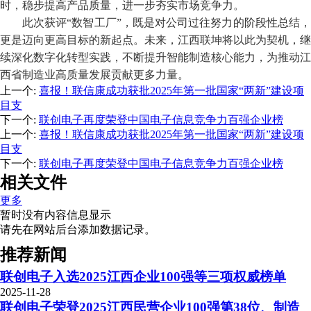
时，稳步提高
产品质量，
进一步
夯实市场竞争力。
此次
获评
“数智工厂”，
既是
对
公司
过
往
努力的
阶段性总结
更是迈向更高目标的新起点。
未来，
江西联坤
将以此为契机，继
续深化数字化转型
实践
，不断提升智能制造
核心
能力
，为推动江
西省制造业高质量发展贡献更多力量。
上一个
:
喜报！联信康成功获批2025年第一批国家“两新”建设项
目支
下一个
:
联创电子再度荣登中国电子信息竞争力百强企业榜
上一个
:
喜报！联信康成功获批2025年第一批国家“两新”建设项
目支
下一个
:
联创电子再度荣登中国电子信息竞争力百强企业榜
相关文件
更多
暂时没有内容信息显示
请先在网站后台添加数据记录。
推荐新闻
联创电子入选2025江西企业100强等三项权威榜单
2025-11-28
联创电子荣登2025江西民营企业100强第38位、制造