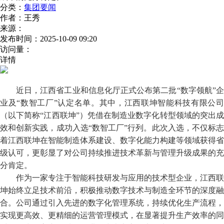
分类：
集团要闻
作者：
王秀
来源：
发布时间：
2025-10-09 09:20
访问量：
详情
近日，江西省工业和信息化厅
正式公布
第二批
“数字领航”
业
及
“数智工厂”
认定
名单
。其中，
江西联坤智能科技有限公
（以下简称
“江西联坤”）
凭借在制造业数字化转型
领域
的
突出
效
和创新
实践
，
成功
入选
“数智工厂”
行列
。
此次入选，不仅标
着江西联坤在智能制造体系建设、数字化能力构建等领域获得省
级
认可，更彰显了对公司持续推进技术革新与管理升级成果的充
分肯定
。
作为一家
专注
于智能科技研发与应用的
技术
型
企业，江西联
坤始终
立足
技术前沿，积极
推动
数字技术与制造
全
环节
的深度融
合。
公司
通过引入先进的数字化管理系统，
持续
优化
生产流程
，
实现更高效、更
精细
的
运营
管理
模式
，
在显著
提升生产效率
的
同