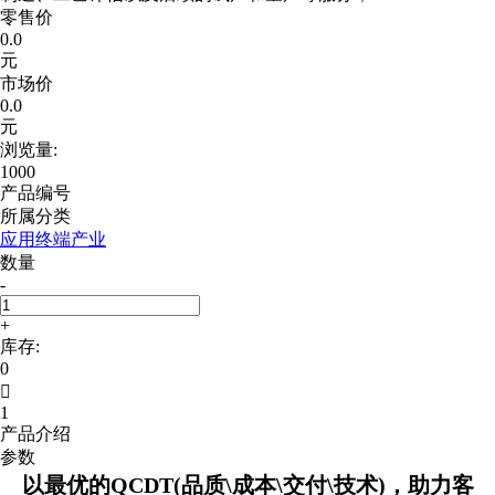
零售价
0.0
元
市场价
0.0
元
浏览量:
1000
产品编号
所属分类
应用终端产业
数量
-
+
库存:
0

1
产品介绍
参数
以最优的QCDT(品质\成本\交付\技术)，助力客