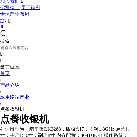
加入我们

招贤纳士
员工福利
全球产业布局
EN

JP
搜索


当前位置：
首页
/
产品介绍
/
应用终端产业
/
点餐收银机
点餐收银机
处理器型号：瑞星微RK3288，四核A17，主频1.8GHz 屏幕尺
寸：主屏15.6寸，副屏8寸 内存配置：4GB+8GB 操作系统：