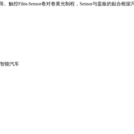
G等。触控Film-Sensor卷对卷黄光制程，Sensor与盖板的贴
智能汽车