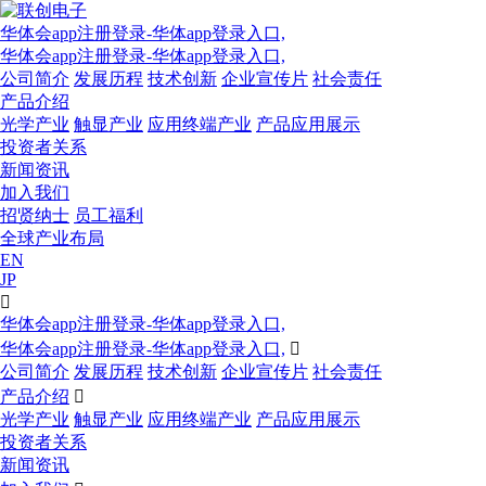
华体会app注册登录-华体app登录入口,
华体会app注册登录-华体app登录入口,
公司简介
发展历程
技术创新
企业宣传片
社会责任
产品介绍
光学产业
触显产业
应用终端产业
产品应用展示
投资者关系
新闻资讯
加入我们
招贤纳士
员工福利
全球产业布局
EN
JP

华体会app注册登录-华体app登录入口,
华体会app注册登录-华体app登录入口,

公司简介
发展历程
技术创新
企业宣传片
社会责任
产品介绍

光学产业
触显产业
应用终端产业
产品应用展示
投资者关系
新闻资讯