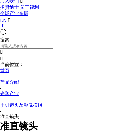
加入我们

招贤纳士
员工福利
全球产业布局
EN

JP
搜索


当前位置：
首页
-
产品介绍
-
光学产业
-
手机镜头及影像模组
-
准直镜头
准直镜头