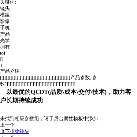
关键词:
镜头
模组
影像
手机
产品
光学
拥有
tof

1
产品介绍
[[[[[[[[[[[[[[[[[[[[[[[[[[[[[[[[[[[[[[[[[[[[[[产品参数, 参
数]]]]]]]]]]]]]]]]]]]]]]]]]]]]]]]]]]]]]]]]]]]]]]
以最优的QCDT(品质\成本\交付\技术)，助力客
户长期持续成功
未找到相应参数组，请于后台属性模板中添加
上一个
屏下指纹镜头