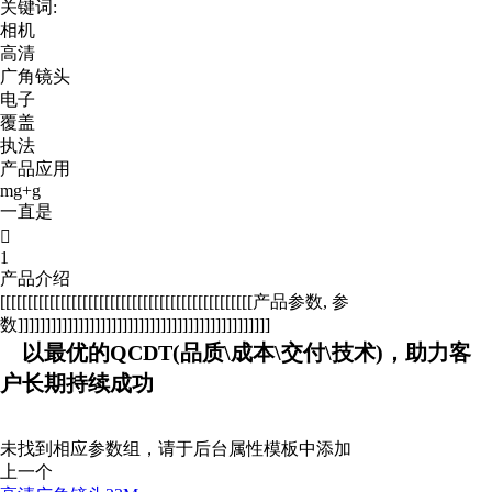
关键词:
相机
高清
广角镜头
电子
覆盖
执法
产品应用
mg+g
一直是

1
产品介绍
[[[[[[[[[[[[[[[[[[[[[[[[[[[[[[[[[[[[[[[[[[[[[[产品参数, 参
数]]]]]]]]]]]]]]]]]]]]]]]]]]]]]]]]]]]]]]]]]]]]]]
以最优的QCDT(品质\成本\交付\技术)，助力客
户长期持续成功
未找到相应参数组，请于后台属性模板中添加
上一个