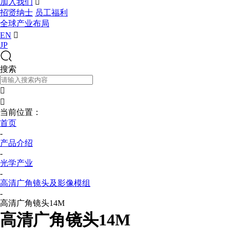
加入我们

招贤纳士
员工福利
全球产业布局
EN

JP
搜索


当前位置：
首页
-
产品介绍
-
光学产业
-
高清广角镜头及影像模组
-
高清广角镜头14M
高清广角镜头14M