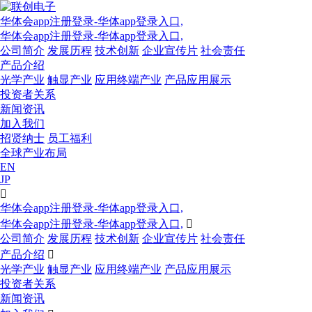
华体会app注册登录-华体app登录入口,
华体会app注册登录-华体app登录入口,
公司简介
发展历程
技术创新
企业宣传片
社会责任
产品介绍
光学产业
触显产业
应用终端产业
产品应用展示
投资者关系
新闻资讯
加入我们
招贤纳士
员工福利
全球产业布局
EN
JP

华体会app注册登录-华体app登录入口,
华体会app注册登录-华体app登录入口,

公司简介
发展历程
技术创新
企业宣传片
社会责任
产品介绍

光学产业
触显产业
应用终端产业
产品应用展示
投资者关系
新闻资讯