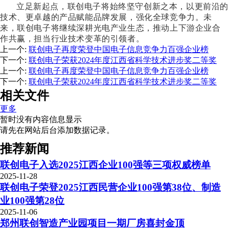
立足新起点，联创电子将始终
坚守创新之本，以更前沿的
技术、更卓越的产品赋能品牌
发展
，强化全球竞争力。
未
来，
联创电子
将
继续
深耕光电产业生态，推动上下游
企业
合
作共赢，
担当行业技术变革的引领者。
上一个
:
联创电子再度荣登中国电子信息竞争力百强企业榜
下一个
:
联创电子荣获2024年度江西省科学技术进步奖二等奖
上一个
:
联创电子再度荣登中国电子信息竞争力百强企业榜
下一个
:
联创电子荣获2024年度江西省科学技术进步奖二等奖
相关文件
更多
暂时没有内容信息显示
请先在网站后台添加数据记录。
推荐新闻
联创电子入选2025江西企业100强等三项权威榜单
2025-11-28
联创电子荣登2025江西民营企业100强第38位、制造
业100强第28位
2025-11-06
郑州联创智造产业园项目一期厂房喜封金顶