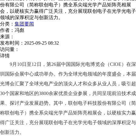
份有限公司（简称联创电子）携全系尖端光学产品矩阵亮相展
会，以硬核实力赢得广泛关注，充分展现联创电子在光学光电子
领域的深厚积淀与创新活力。
分类：
集团要闻
作者：
冯彪
来源：
发布时间：
2025-09-25 08:32
访问量：
详情
9月10日至12
日
，
第26届中国国际光电博览会（CIOE）在
圳国际会展中心成功
举办
。作为全球光电领域的年度盛会，本届
光博会汇聚了全球光电产业的
顶尖
人才
和
众多
从业
人员
，
吸引
超
30个国家和地区的3
8
00
余
家优质企业参展
，
共同呈现前沿技术成
果
、
探讨产业
发展
趋势。
其中，
联创电子
科技
股份
有限
公司（
简
称
联创
电子
）
携全系
尖端光学产品矩阵
亮相
展会
，以硬核实力赢
得广泛关注，充分展现
联创
电子
在光学光电子领域的深厚
积淀与
创新活力。